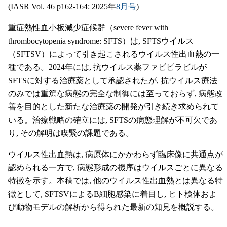
(IASR Vol. 46 p162-164: 2025年
8月号
)
重症熱性血小板減少症候群（severe fever with
thrombocytopenia syndrome: SFTS）は, SFTSウイルス
（SFTSV）によって引き起こされるウイルス性出血熱の一
種である。2024年には, 抗ウイルス薬ファビピラビルが
SFTSに対する治療薬として承認されたが, 抗ウイルス療法
のみでは重篤な病態の完全な制御には至っておらず, 病態改
善を目的とした新たな治療薬の開発が引き続き求められて
いる。治療戦略の確立には, SFTSの病態理解が不可欠であ
り, その解明は喫緊の課題である。
ウイルス性出血熱は, 病原体にかかわらず臨床像に共通点が
認められる一方で, 病態形成の機序はウイルスごとに異なる
特徴を示す。本稿では, 他のウイルス性出血熱とは異なる特
徴として, SFTSVによるB細胞感染に着目し, ヒト検体およ
び動物モデルの解析から得られた最新の知見を概説する。