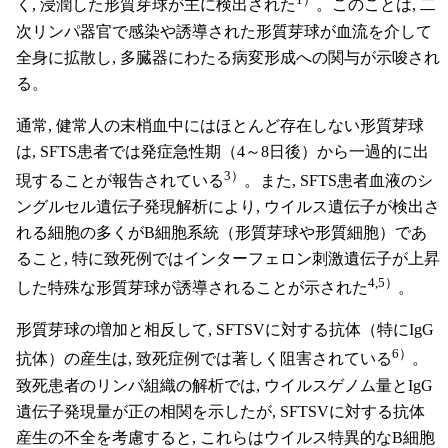
く, 浸潤した形質芽球が主に検出された
。このことは, 二
次リンパ器官で感染や誘導された形質芽球が血流を介して
全身に拡散し, 多臓器にわたる病変形成への関与が示唆され
る。
通常, 健常人の末梢血中にはほとんど存在しない形質芽球
は, SFTS患者では発症急性期（4～8日後）から一過的に出
3）
現することが報告されている
。また, SFTS患者血液のシ
ングルセル遺伝子発現解析により, ウイルス遺伝子が検出さ
れる細胞の多くがB細胞系統（形質芽球や形質細胞）であ
ること, 特に致死例ではインターフェロン刺激遺伝子が上昇
4,5）
した特殊な形質芽球が誘導されることが示された
。
形質芽球の増加と相反して, SFTSVに対する抗体（特にIgG
6）
抗体）の産生は, 致死症例では著しく阻害されている
。
致死患者のリンパ組織の解析では, ウイルスゲノム量とIgG
遺伝子発現量が正の相関を示したが, SFTSVに対する抗体
産生の不全を考慮すると, これらはウイルス特異的なB細胞