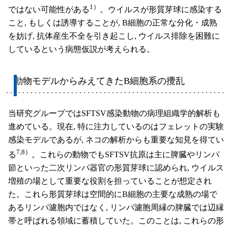
1）
ではない可能性がある
。ウイルスが形質芽球に感染する
こと, もしくは誘導することが, B細胞の正常な分化・成熟
を妨げ, 抗体産生不全を引き起こし, ウイルス排除を困難に
しているという病態仮説が考えられる。
動物モデルからみえてきたB細胞系の攪乱
当研究グループではSFTSV感染動物の病理組織学的解析も
進めている。現在, 特に注力しているのはフェレットの実験
感染モデルであるが, ネコの解析からも重要な知見を得てい
7,8）
る
。これらの動物でもSFTSV抗原は主に脾臓やリンパ
節といった二次リンパ器官の形質芽球に認められ, ウイルス
増殖の場として重要な役割を担っていることが想定され
た。これら形質芽球は空間的にB細胞の主要な成熟の場で
あるリンパ濾胞内ではなく, リンパ濾胞周縁の脾臓では辺縁
帯と呼ばれる領域に蓄積していた。このことは, これらの形