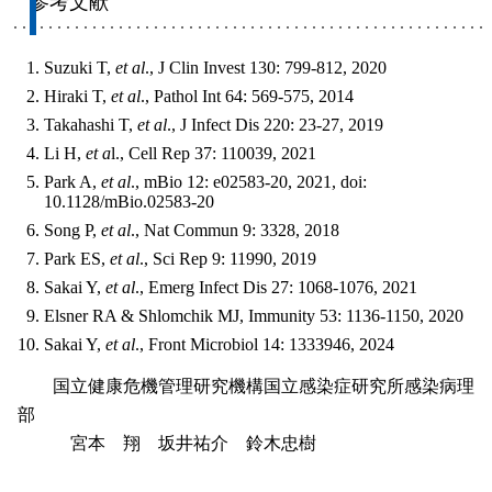
参考文献
Suzuki T,
et al
., J Clin Invest 130: 799-812, 2020
Hiraki T,
et al
., Pathol Int 64: 569-575, 2014
Takahashi T,
et al
., J Infect Dis 220: 23-27, 2019
Li H,
et a
l., Cell Rep 37: 110039, 2021
Park A,
et al
., mBio 12: e02583-20, 2021, doi:
10.1128/mBio.02583-20
Song P,
et al
., Nat Commun 9: 3328, 2018
Park ES,
et al
., Sci Rep 9: 11990, 2019
Sakai Y,
et al
., Emerg Infect Dis 27: 1068-1076, 2021
Elsner RA & Shlomchik MJ, Immunity 53: 1136-1150, 2020
Sakai Y,
et al
., Front Microbiol 14: 1333946, 2024
国立健康危機管理研究機構国立感染症研究所感染病理
部
宮本 翔 坂井祐介 鈴木忠樹