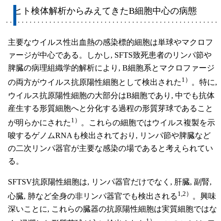
ヒト検体解析からみえてきたB細胞中心の病態
主要なウイルス性出血熱の感染標的細胞は単球やマクロフ
ァージが中心である。しかし, SFTS致死患者のリンパ節や
脾臓の病理組織学的解析により, B細胞系とマクロファージ
1）
の両方がウイルス抗原陽性細胞として検出された
。特に,
ウイルス抗原陽性細胞の大部分はB細胞であり, 中でも抗体
産生する形質細胞へと分化する過程の形質芽球であること
1）
が明らかにされた
。これらの細胞ではウイルス複製を示
唆するゲノムRNAも検出されており, リンパ節や脾臓など
の二次リンパ器官が主要な感染の場であると考えられてい
る。
SFTSV抗原陽性細胞は, リンパ器官だけでなく, 肝臓, 副腎,
1,2）
心臓, 肺など全身の非リンパ器官でも検出される
。興味
深いことに, これらの臓器の抗原陽性細胞は実質細胞ではな
1）