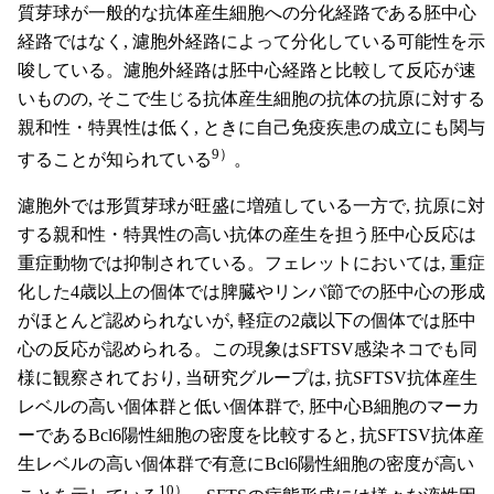
質芽球が一般的な抗体産生細胞への分化経路である胚中心
経路ではなく, 濾胞外経路によって分化している可能性を示
唆している。濾胞外経路は胚中心経路と比較して反応が速
いものの, そこで生じる抗体産生細胞の抗体の抗原に対する
親和性・特異性は低く, ときに自己免疫疾患の成立にも関与
9）
することが知られている
。
濾胞外では形質芽球が旺盛に増殖している一方で, 抗原に対
する親和性・特異性の高い抗体の産生を担う胚中心反応は
重症動物では抑制されている。フェレットにおいては, 重症
化した4歳以上の個体では脾臓やリンパ節での胚中心の形成
がほとんど認められないが, 軽症の2歳以下の個体では胚中
心の反応が認められる。この現象はSFTSV感染ネコでも同
様に観察されており, 当研究グループは, 抗SFTSV抗体産生
レベルの高い個体群と低い個体群で, 胚中心B細胞のマーカ
ーであるBcl6陽性細胞の密度を比較すると, 抗SFTSV抗体産
生レベルの高い個体群で有意にBcl6陽性細胞の密度が高い
10）