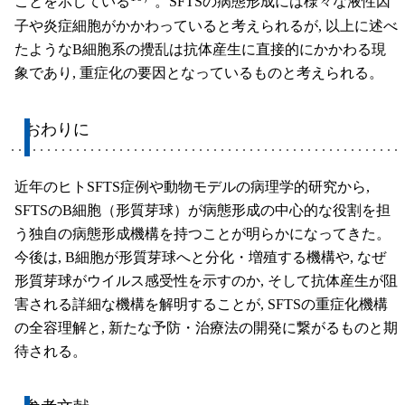
ことを示している
。SFTSの病態形成には様々な液性因
子や炎症細胞がかかわっていると考えられるが, 以上に述べ
たようなB細胞系の攪乱は抗体産生に直接的にかかわる現
象であり, 重症化の要因となっているものと考えられる。
おわりに
近年のヒトSFTS症例や動物モデルの病理学的研究から,
SFTSのB細胞（形質芽球）が病態形成の中心的な役割を担
う独自の病態形成機構を持つことが明らかになってきた。
今後は, B細胞が形質芽球へと分化・増殖する機構や, なぜ
形質芽球がウイルス感受性を示すのか, そして抗体産生が阻
害される詳細な機構を解明することが, SFTSの重症化機構
の全容理解と, 新たな予防・治療法の開発に繋がるものと期
待される。