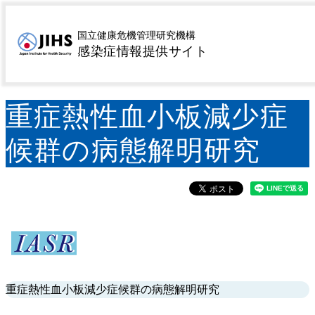
MENU
トップページ
サーベイランス
病原微生物検出情報
>
>
国立健康危機管理研究機構
感染症情報提供サイト
(IASR)
重症熱性血小板減少症候群の病態解明研究
>
重症熱性血小板減少症
候群の病態解明研究
重症熱性血小板減少症候群の病態解明研究