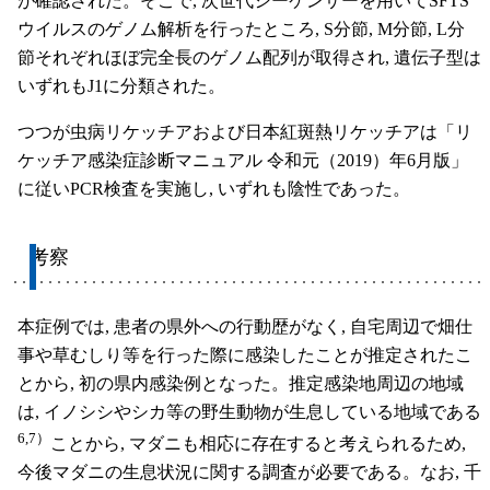
が確認された。そこで, 次世代シーケンサーを用いてSFTS
ウイルスのゲノム解析を行ったところ, S分節, M分節, L分
節それぞれほぼ完全長のゲノム配列が取得され, 遺伝子型は
いずれもJ1に分類された。
つつが虫病リケッチアおよび日本紅斑熱リケッチアは「リ
ケッチア感染症診断マニュアル 令和元（2019）年6月版」
に従いPCR検査を実施し, いずれも陰性であった。
考察
本症例では, 患者の県外への行動歴がなく, 自宅周辺で畑仕
事や草むしり等を行った際に感染したことが推定されたこ
とから, 初の県内感染例となった。推定感染地周辺の地域
は, イノシシやシカ等の野生動物が生息している地域である
6,7）
ことから, マダニも相応に存在すると考えられるため,
今後マダニの生息状況に関する調査が必要である。なお, 千