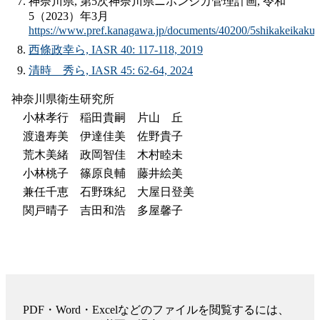
神奈川県, 第5次神奈川県ニホンジカ管理計画, 令和
5（2023）年3月
https://www.pref.kanagawa.jp/documents/40200/5shikakeikaku.
西條政幸ら, IASR 40: 117-118, 2019
清時 秀ら, IASR 45: 62-64, 2024
神奈川県衛生研究所
小林孝行 稲田貴嗣 片山 丘
渡邉寿美 伊達佳美 佐野貴子
荒木美緒 政岡智佳 木村睦未
小林桃子 篠原良輔 藤井絵美
兼任千恵 石野珠紀 大屋日登美
関戸晴子 吉田和浩 多屋馨子
PDF・Word・Excelなどのファイルを閲覧するには、