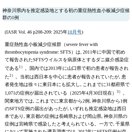
神奈川県内を推定感染地とする初の重症熱性血小板減少症候
群の1例
(IASR Vol. 46 p208-209: 2025年
10月号
)
重症熱性血小板減少症候群（severe fever with
thrombocytopenia syndrome: SFTS）は, 2011年に中国で初め
て報告されたSFTSウイルスを病原体とするダニ媒介感染症
1）
である
。国内では2013年に山口県で初の患者が報告され
2）
た
。当初は西日本を中心に患者が報告されていたが, 患
者発生地は徐々に東日本にも拡大し, これまでに31都府県で
3）
1,071の症例が届出されている（2025年4月30日現在）
。
関東地方では, これまでに東京都から2例, 神奈川県から1例
のSFTS症例の届出があったが, いずれも推定感染地は西日
本であり, 東京都の症例は長崎県および岡山県, 神奈川県の
症例は宮崎県で感染したと考えられている。一方で, 千葉県
において実施された遡及調査では, 2017年にSFTS症例が存