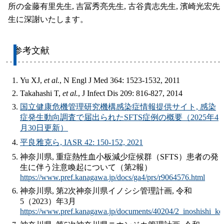
所の金藤有里先生, 吉冨秀亮先生, 古谷貴志先生, 濱崎光宏先
生に深謝いたします。
参考文献
Yu XJ,
et al.
, N Engl J Med 364: 1523-1532, 2011
Takahashi T,
et al.
, J Infect Dis 209: 816-827, 2014
国立健康危機管理研究機構感染症情報提供サイト, 感染
症発生動向調査で届出られたSFTS症例の概要（2025年4
月30日更新）
平良雅克ら, IASR 42: 150-152, 2021
神奈川県, 重症熱性血小板減少症候群（SFTS）患者の発
生に伴う注意喚起について（第2報）
https://www.pref.kanagawa.jp/docs/ga4/prs/r9064576.html
神奈川県, 第2次神奈川県イノシシ管理計画, 令和
5（2023）年3月
https://www.pref.kanagawa.jp/documents/40204/2_inoshishi_ke