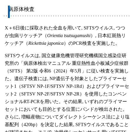
病原体検査
X＋6日後に採取された全血を用いて, SFTSウイルス, つつ
が虫病リケッチア（
Orientia tsutsugamushi
）, 日本紅斑熱リ
ケッチア（
Rickettsia japonica
）のPCR検査を実施した。
SFTSウイルスは, 国立健康危機管理研究機構国立感染症研
究所の「病原体検出マニュアル 重症熱性血小板減少症候群
（SFTS） 第2版 令和6（2024）年5月」に従い検査を実施し
た。遺伝子検査には, NP遺伝子を対象としたプライマーセ
ット1（SFTSV NP-1F/SFTSV NP-1Rd）およびプライマーセ
ット2（SFTSV NP-2F/SFTSV NP-2R）を使用したコンベン
ショナルRT-PCRを用いた。その結果, いずれのプライマー
セットにおいても目的とする位置にバンドが検出された。
さらに, 増幅産物についてダイレクトシーケンス法により塩
基配列（420bp）を決定した結果, SFTSウイルスであること