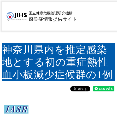
MENU
トップページ
サーベイランス
病原微生物検出情報
>
>
国立健康危機管理研究機構
感染症情報提供サイト
(IASR)
神奈川県内を推定感染地とする初の重症熱性
>
血小板減少症候群の1例
神奈川県内を推定感染
地とする初の重症熱性
血小板減少症候群の1例