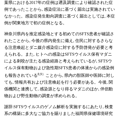
葉県における2017年の症例は遡及調査により確認された症
例であったことから, 感染症法に基づく届出は実施されてい
なかった。感染症発生動向調査に基づく届出としては, 本症
例が関東地方で初の症例となる。
神奈川県内を推定感染地とする初めてのSFTS患者が確認さ
れたことから, 今後の県内発生に備え, 住民に対するさらな
る注意喚起とダニ媒介感染症に対する予防啓発が必要と考
えられる。また, ヒトへの感染はSFTSウイルス保有マダニ
による刺咬が主たる感染経路と考えられているが, SFTSウ
イルス保有動物および急性期SFTS患者の体液からの感染例
8,9）
も報告されている
ことから, 県内の獣医師や医師に対し
ても, 情報共有および注意喚起を行う必要がある。今後, 関
係機関と連携して, 感染源となり得るマダニのほか, 伴侶動
物および野生動物の調査が求められる。
謝辞:SFTSウイルスのゲノム解析を実施するにあたり, 検査
系の構築に多大なご協力を賜りました福岡県保健環境研究