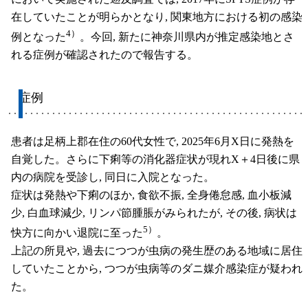
在していたことが明らかとなり, 関東地方における初の感染
4）
例となった
。今回, 新たに神奈川県内が推定感染地とさ
れる症例が確認されたので報告する。
症例
患者は足柄上郡在住の60代女性で, 2025年6月X日に発熱を
自覚した。さらに下痢等の消化器症状が現れX＋4日後に県
内の病院を受診し, 同日に入院となった。
症状は発熱や下痢のほか, 食欲不振, 全身倦怠感, 血小板減
少, 白血球減少, リンパ節腫脹がみられたが, その後, 病状は
5）
快方に向かい退院に至った
。
上記の所見や, 過去につつが虫病の発生歴のある地域に居住
していたことから, つつが虫病等のダニ媒介感染症が疑われ
た。