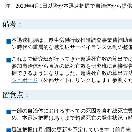
注：2023年4月1日以降が本迅速把握で自治体から
備考：
本迅速把握は、厚生労働行政推進調査事業費補助
ン時代の重層的な感染症サーベイランス体制の整
これまで研究班が行ってきた超過死亡数の算出で
参加自治体から直近の総死亡数を研究班に直接報告
握できるようになりました。超過死亡数の算出方
シュボード
（外部サイトにリンクします）参照く
留意点：
一部の自治体におけるすべての死因を含む総死亡
め、本迅速把握はあくまで超過死亡の発生状況（
迅速把握は月2回の更新を予定しています（前月