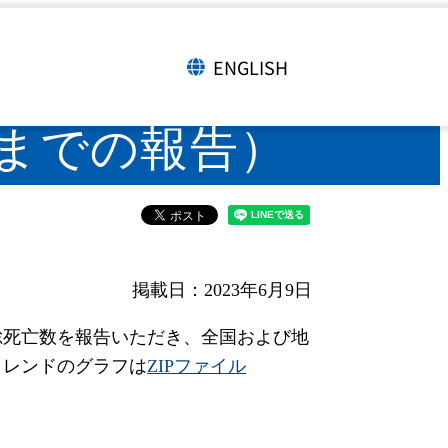
月14日までの報告）
ENGLISH
言語切り替え
日までの報告）
掲載日：2023年6月9日
総死亡数を報告いただき、全国および地
トレンドのグラフは
ZIPファイル