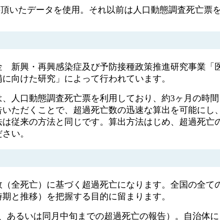
提供頂いたデータを使用。それ以前は人口動態調査死亡票
金 新興・再興感染症及び予防接種政策推進研究事業「
備に向けた研究」によって行われています。
は、人口動態調査死亡票を利用しており、約3ヶ月の時間
いただくことで、超過死亡数の迅速な算出を可能にし、
法は従来の方法と同じです。算出方法はじめ、超過死亡
ださい。
数（全死亡）に基づく超過死亡になります。全国の全て
時期と推移）を把握する目的に留まります。
末、あるいは同月中旬までの超過死亡の報告）。自治体に