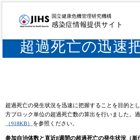
MENU
トップページ
サーベイランス
感染症サーベイラン
>
>
国立健康危機管理研究機構
感染症情報提供サイト
超過死亡の迅速把
超過死亡の発生状況を迅速に把握することを目的と
方ブロック単位の超過死亡数の算出を行いました。過
（918KB）
を参照ください。
参加自治体数と直近8週間の超過死亡の発生状況（単