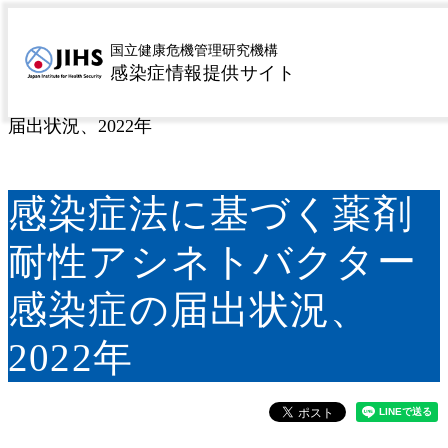
MENU
トップページ
感染症を探す
疾患名から探す
ヤ行
>
>
>
国立健康危機管理研究機構
感染症情報提供サイト
薬剤耐性菌感染症
>
> 薬剤耐性アシネトバクター感染症 >
感染症法に基づく薬剤耐性アシネトバクター感染症の
届出状況、2022年
感染症法に基づく薬剤
耐性アシネトバクター
感染症の届出状況、
2022年