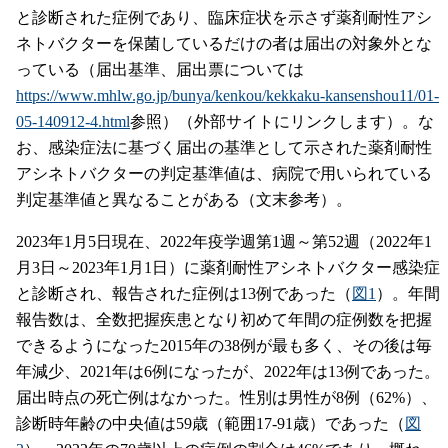
と診断された症例であり、臨床症状を示さず薬剤耐性アシ
ネトバクターを保菌しているだけの者は届出の対象外とな
っている（届出基準、届出票については
https://www.mhlw.go.jp/bunya/kenkou/kekkaku-kansenshou11/01-
05-140912-4.html
参照）（外部サイトにリンクします）。な
お、感染症法に基づく届出の基準として示された薬剤耐性
アシネトバクターの判定基準値は、病院で用いられている
判定基準値と異なることがある（文末参考）。
2023年1月5日現在、2022年疫学週第1週～第52週（2022年1
月3日～2023年1月1日）に薬剤耐性アシネトバクター感染症
と診断され、報告された症例は13例であった（
図1
）。年間
報告数は、全数把握疾患となり初めて年間の症例数を把握
できるようになった2015年の38例が最も多く、その後は毎
年減少、2021年は6例になったが、2022年は13例であった。
届出時点の死亡例はなかった。性別は男性が8例（62%）、
診断時年齢の中央値は59歳（範囲17-91歳）であった（
図