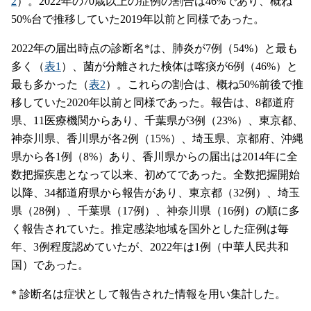
2
）。2022年の70歳以上の症例の割合は46%であり、概ね
50%台で推移していた2019年以前と同様であった。
2022年の届出時点の診断名*は、肺炎が7例（54%）と最も
多く（
表1
）、菌が分離された検体は喀痰が6例（46%）と
最も多かった（
表2
）。これらの割合は、概ね50%前後で推
移していた2020年以前と同様であった。報告は、8都道府
県、11医療機関からあり、千葉県が3例（23%）、東京都、
神奈川県、香川県が各2例（15%）、埼玉県、京都府、沖縄
県から各1例（8%）あり、香川県からの届出は2014年に全
数把握疾患となって以来、初めてであった。全数把握開始
以降、34都道府県から報告があり、東京都（32例）、埼玉
県（28例）、千葉県（17例）、神奈川県（16例）の順に多
く報告されていた。推定感染地域を国外とした症例は毎
年、3例程度認めていたが、2022年は1例（中華人民共和
国）であった。
* 診断名は症状として報告された情報を用い集計した。