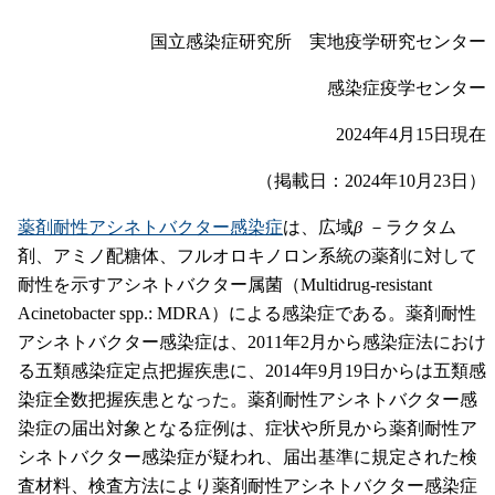
国立感染症研究所 実地疫学研究センター
感染症疫学センター
2024年4月15日現在
（掲載日：2024年10月23日）
薬剤耐性アシネトバクター感染症
は、広域
β
－ラクタム
剤、アミノ配糖体、フルオロキノロン系統の薬剤に対して
耐性を示すアシネトバクター属菌（Multidrug-resistant
Acinetobacter spp.: MDRA）による感染症である。薬剤耐性
アシネトバクター感染症は、2011年2月から感染症法におけ
る五類感染症定点把握疾患に、2014年9月19日からは五類感
染症全数把握疾患となった。薬剤耐性アシネトバクター感
染症の届出対象となる症例は、症状や所見から薬剤耐性ア
シネトバクター感染症が疑われ、届出基準に規定された検
査材料、検査方法により薬剤耐性アシネトバクター感染症