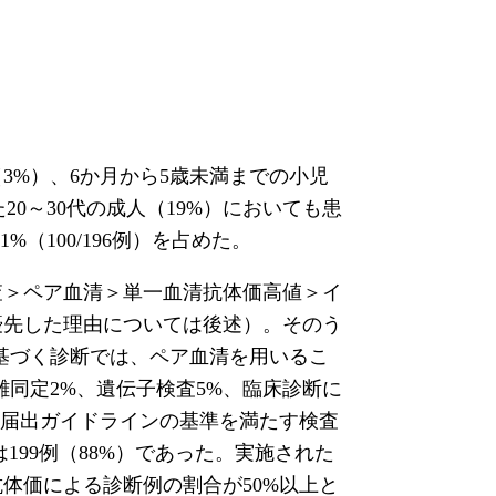
3%）、6か月から5歳未満までの小児
0～30代の成人（19%）においても患
（100/196例）を占めた。
査＞ペア血清＞単一血清抗体価高値＞イ
優先した理由については後述）。そのう
に基づく診断では、ペア血清を用いるこ
同定2%、遺伝子検査5%、臨床診断に
、届出ガイドラインの基準を満たす検査
例は199例（88%）であった。実施された
体価による診断例の割合が50%以上と