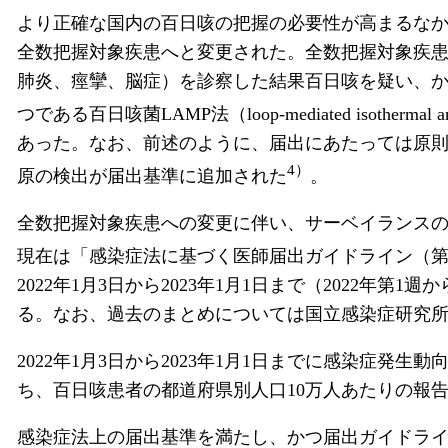
より正確な国内の百日咳の把握の必要性が高まるなか、
全数把握対象疾患へと変更された。全数把握対象疾
肺炎、痙攣、脳症）を診察した結果百日咳を疑い、か
つである百日咳菌LAMP法（loop-mediated isothermal a
あった。なお、前述のように、届出にあたっては原則と
4）
原の検出が届出基準に追加された
。
全数把握対象疾患への変更に伴い、サーベイランス
現在は「感染症法に基づく医師届出ガイドライン（
2022年1月3日から2023年1月1日まで（2022
る。なお、過去のまとめについては国立感染症研究
2022年1月3日から2023年1月1日までに感染症発生動
ち、百日咳患者の都道府県別人口10万人あたりの報告数
感染症法上の届出基準を満たし、かつ届出ガイドライ