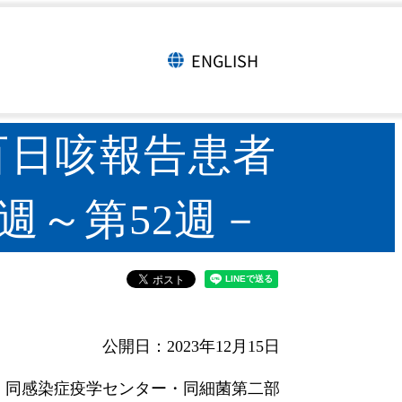
患者の疫学（更新情報） －2022年
ENGLISH
言語切り替え
百日咳報告患者
週～第52週－
公開日：2023年12月15日
・同感染症疫学センター・同細菌第二部