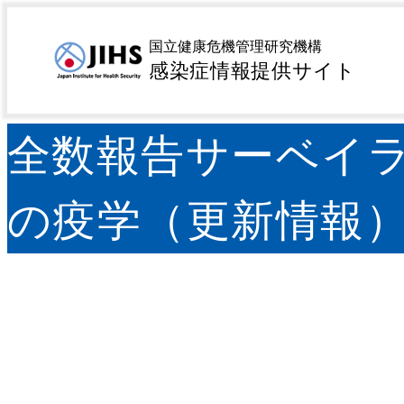
MENU
トップページ
感染症を探す
疾患名から探す
ハ行
>
>
>
国立健康危機管理研究機構
疫学週第1週～第52週－
感染症情報提供サイト
全数報告サーベイ
の疫学（更新情報） 