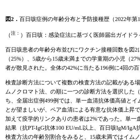
図2．
百日咳症例の年齢分布と予防接種歴（2022年第1
注：
（
）百日咳：感染症法に基づく医師届出ガイドラ
百日咳患者の年齢分布並びにワクチン接種回数を図2
（25%）、5歳から15歳未満までの学童期の小児（2
者が散見された。全体の42%に当たる196例に4回の百
検査診断方法について複数の検査方法の記載がある
ムノクロマト法、の順に一つの診断方法を選択した
ち、全届出症例499例では、単一血清抗体価高値と
とが望ましいが、ペア血清による有意な抗体価上昇で
加えて疫学的リンクありの患者は2%であった。単一
結果（抗PT-IgG抗体100 EU/mL以上、百日咳I
検査方法の年齢別割合をみると、15歳未満ではイムノ