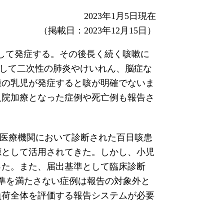
2023年1月5日現在
（掲載日：2023年12月15日）
症状を呈して発症する。その後長く続く咳嗽に
として二次性の肺炎やけいれん、脳症な
種の乳児が発症すると咳が明確でないま
入院加療となった症例や死亡例も報告さ
定点医療機関において診断された百日咳患
源として活用されてきた。しかし、小児
った。また、届出基準として臨床診断
準を満たさない症例は報告の対象外と
負荷全体を評価する報告システムが必要