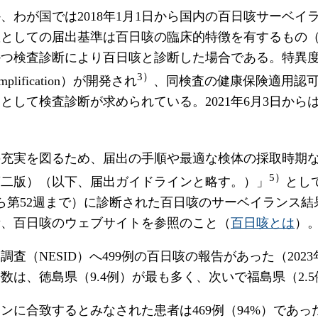
わが国では2018年1月1日から国内の百日咳サーベイ
患としての届出基準は百日咳の臨床的特徴を有するもの
つ検査診断により百日咳と診断した場合である。特異度
3）
mplification）が開発され
、同検査の健康保険適用認
して検査診断が求められている。2021年6月3日から
の充実を図るため、届出の手順や最適な検体の採取時期
5）
第二版）（以下、届出ガイドラインと略す。）」
とし
年第1週から第52週まで）に診断された百日咳のサーベイラ
所、百日咳のウェブサイトを参照のこと（
百日咳とは
）
向調査（NESID）へ499例の百日咳の報告があった（202
は、徳島県（9.4例）が最も多く、次いで福島県（2.5
ンに合致するとみなされた患者は469例（94%）であ