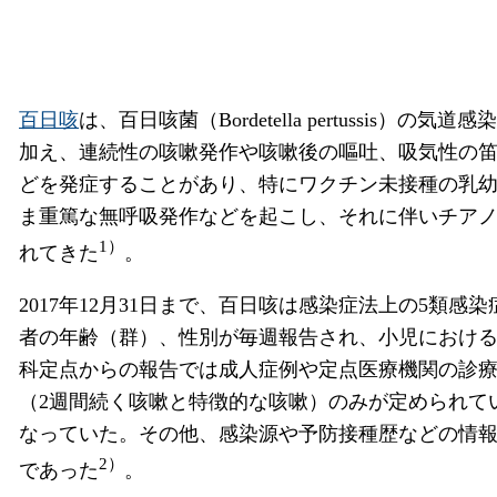
百日咳
は、百日咳菌（Bordetella pertuss
加え、連続性の咳嗽発作や咳嗽後の嘔吐、吸気性の笛
どを発症することがあり、特にワクチン未接種の乳
ま重篤な無呼吸発作などを起こし、それに伴いチア
1）
れてきた
。
2017年12月31日まで、百日咳は感染症法上の5類
者の年齢（群）、性別が毎週報告され、小児におけ
科定点からの報告では成人症例や定点医療機関の診
（2週間続く咳嗽と特徴的な咳嗽）のみが定められて
なっていた。その他、感染源や予防接種歴などの情
2）
であった
。