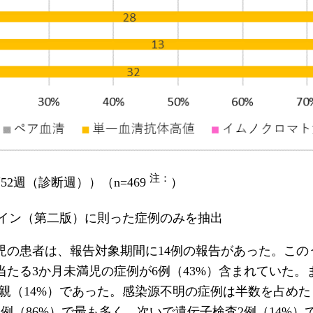
注：
2週（診断週））（n=469
）
イン（第二版）に則った症例のみを抽出
の患者は、報告対象期間に14例の報告があった。このう
たる3か月未満児の症例が6例（43%）含まれていた。
親（14%）であった。感染源不明の症例は半数を占めた
（86%）で最も多く、次いで遺伝子検査2例（14%）で