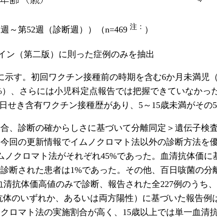
注：
週～第52週（診断週））（n=469
）
イン（第二版）に則った症例のみを抽出
に示す。初回ワクチン接種前の時期を含む6か月未満児（
7%）、さらには小児科定点報告では把握できていなかった2
日せき含有ワクチン接種歴があり、5～15歳未満がその51%
場合、診断の確からしさに基づいて分離同定＞遺伝子検
（今回の更新情報でイムノクロマト法以外の診断方法を
イムノクロマト法がそれぞれ45%であった。血清抗体価
診断された患者は1%であった。その他、百日咳菌の分離
血清抗体価高値のみで診断、報告された全227例のうち
gM/IgA抗体のいずれか、あるいは両方陽性）に基づいた報告
クロマト法の実施割合が高く、15歳以上では単一血清抗