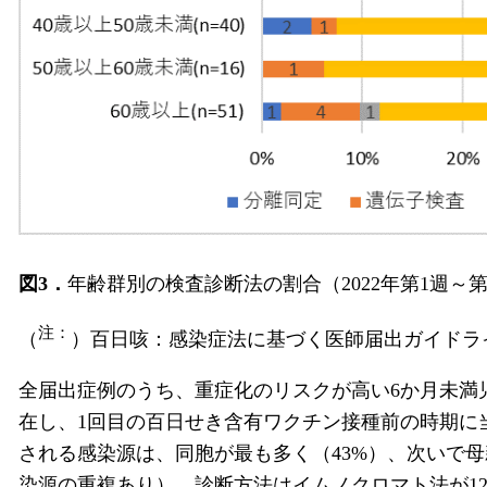
図3．
年齢群別の検査診断法の割合（2022年第1週～第5
注：
（
）百日咳：感染症法に基づく医師届出ガイドラ
全届出症例のうち、重症化のリスクが高い6か月未満児
在し、1回目の百日せき含有ワクチン接種前の時期に当
される感染源は、同胞が最も多く（43%）、次いで母
染源の重複あり）。診断方法はイムノクロマト法が12例