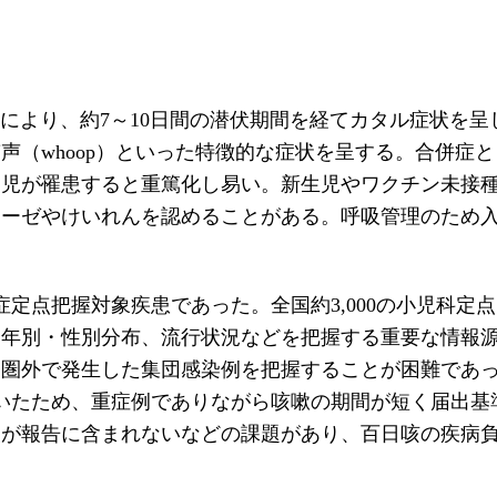
is）の気道感染により、約7～10日間の潜伏期間を経てカタル
声（whoop）といった特徴的な症状を呈する。合併症
幼児が罹患すると重篤化し易い。新生児やワクチン未接
ノーゼやけいれんを認めることがある。呼吸管理のため
感染症定点把握対象疾患であった。全国約3,000の小児科
る年別・性別分布、流行状況などを把握する重要な情報
療圏外で発生した集団感染例を把握することが困難であ
いたため、重症例でありながら咳嗽の期間が短く届出基
報が報告に含まれないなどの課題があり、百日咳の疾病