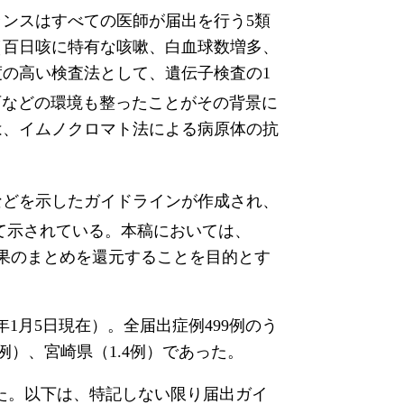
ランスはすべての医師が届出を行う5類
（百日咳に特有な咳嗽、白血球数増多、
の高い検査法として、遺伝子検査の1
可などの環境も整ったことがその背景に
は、イムノクロマト法による病原体の抗
などを示したガイドラインが作成され、
て示されている。本稿においては、
ンス結果のまとめを還元することを目的とす
。
3年1月5日現在）。全届出症例499例のう
例）、宮崎県（1.4例）であった。
った。以下は、特記しない限り届出ガイ