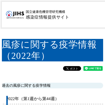
MENU
トップページ
サーベイランス
感染症サーベイラン
>
>
国立健康危機管理研究機構
感染症情報提供サイト
ス情報のまとめ・評価
風疹に関する疫学情報（2022
>
年）
風疹に関する疫学情報
（2022年）
過去の風疹に関する疫学情報
2022年（第1週から第44週）