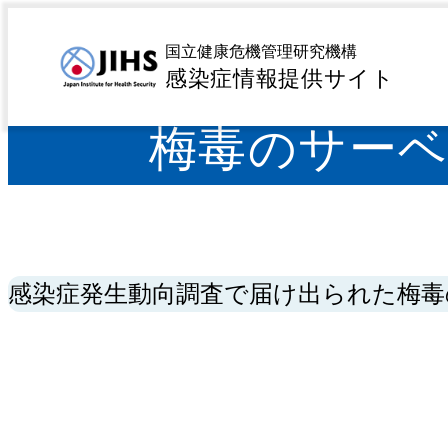
MENU
トップページ
感染症サーベイランス情報のまとめ・
>
国立健康危機管理研究機構
感染症情報提供サイト
梅毒のサー
感染症発生動向調査で届け出られた梅毒