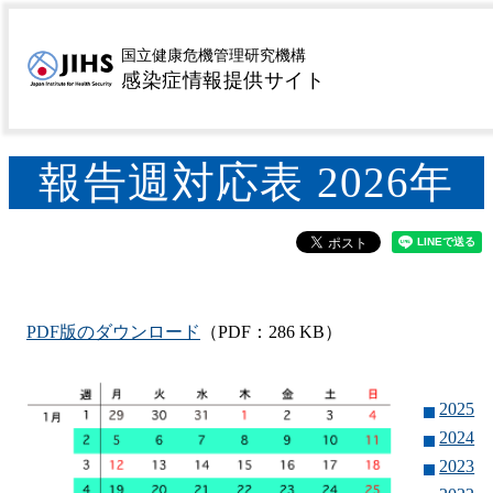
MENU
トップページ
サーベイランス
感染症発生動向調査
>
>
国立健康危機管理研究機構
感染症情報提供サイト
週報（IDWR）
報告週対応表 2026年
>
報告週対応表 2026年
PDF版のダウンロード
（PDF：
286 KB）
2025
2024
2023