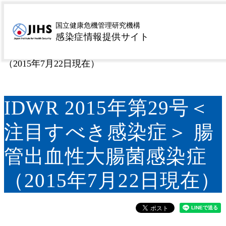
MENU
トップページ
サーベイランス
感染症発生動向調査
>
>
国立健康危機管理研究機構
感染症情報提供サイト
週報（IDWR）
注目すべき感染症
IDWR 2015年第
>
>
29号＜注目すべき感染症＞ 腸管出血性大腸菌感染症
（2015年7月22日現在）
IDWR 2015年第29号＜
注目すべき感染症＞ 腸
管出血性大腸菌感染症
（2015年7月22日現在）