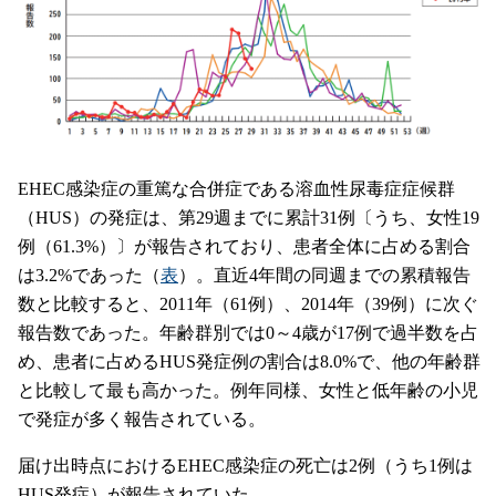
EHEC感染症の重篤な合併症である溶血性尿毒症症候群
（HUS）の発症は、第29週までに累計31例〔うち、女性19
例（61.3%）〕が報告されており、患者全体に占める割合
は3.2%であった（
表
）。直近4年間の同週までの累積報告
数と比較すると、2011年（61例）、2014年（39例）に次ぐ
報告数であった。年齢群別では0～4歳が17例で過半数を占
め、患者に占めるHUS発症例の割合は8.0%で、他の年齢群
と比較して最も高かった。例年同様、女性と低年齢の小児
で発症が多く報告されている。
届け出時点におけるEHEC感染症の死亡は2例（うち1例は
HUS発症）が報告されていた。