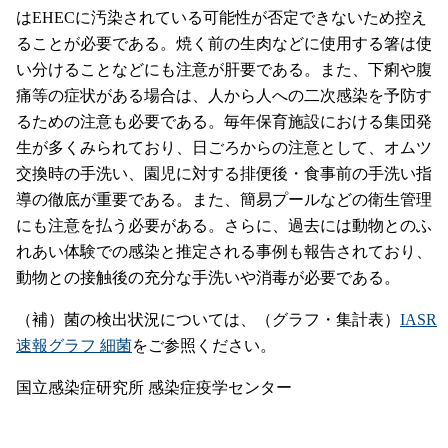
はEHECに汚染されている可能性が否定できないため控え
ることが必要である。焼く前の生肉などに使用する箸は使
い分けることなどにも注意が肝要である。また、下痢や腹
痛等の症状がある場合は、人から人への二次感染を予防す
るための注意も必要である。毎年保育施設における集団発
生が多くみられており、日ごろからの注意として、オムツ
交換時の手洗い、園児に対する排便後・食事前の手洗い指
導の徹底が重要である。また、簡易プールなどの衛生管理
にも注意を払う必要がある。さらに、過去には動物とのふ
れあい体験での感染と推定される事例も報告されており、
動物との接触後の充分な手洗いや消毒が必要である。
（補）菌の検出状況については、（グラフ・集計表）
IASR
速報グラフ 細菌
をご参照ください。
国立感染症研究所 感染症疫学センター