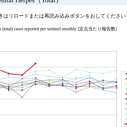
きはリロードまたは再読み込みボタンをおしてください
es (total) cases reported per sentinel monthly [定点当たり報告数]