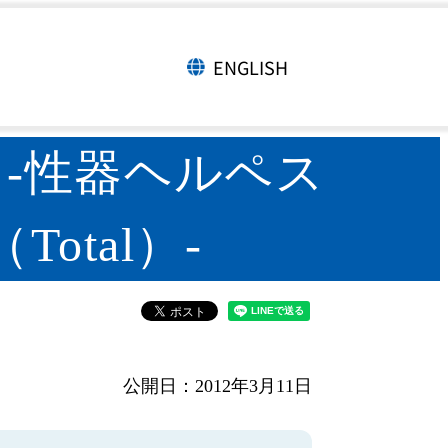
較グラフ（月報） -性器ヘルペスウイル
ENGLISH
言語切り替え
 -性器ヘルペス
Total）-
公開日：2012年3月11日