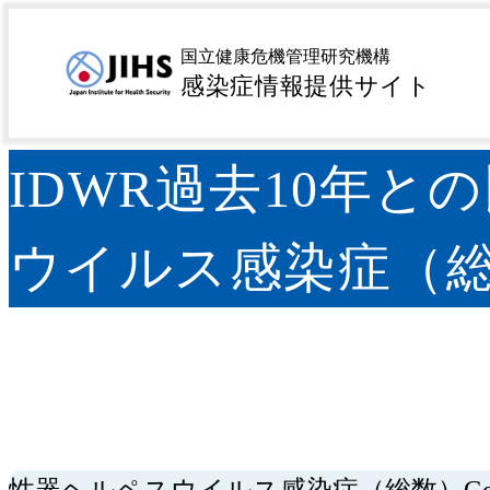
MENU
トップページ
感染症を探す
疾患名から探す
サ行
>
>
>
国立健康危機管理研究機構
ス感染症（総数） Genital Herpes（Total）-
感染症情報提供サイト
IDWR過去10年と
ウイルス感染症（総数） G
性器ヘルペスウイルス感染症（総数）Genital 