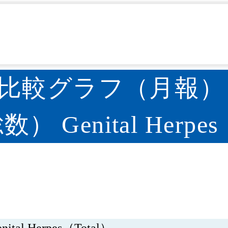
性器ヘルペスウイルス感染症
IDWR過去10年との比
>
>
の比較グラフ（月報）
enital Herpes（
Herpes（Total）