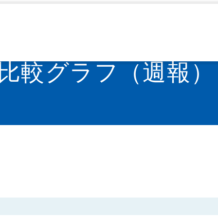
ヘルパンギーナ
IDWR過去10年との比較グラフ（週報） -
>
>
の比較グラフ（週報）