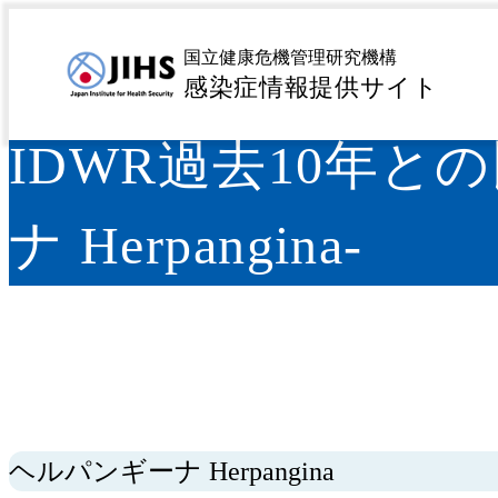
MENU
トップページ
感染症を探す
疾患名から探す
ハ行
>
>
>
国立健康危機管理研究機構
感染症情報提供サイト
IDWR過去10年と
ナ Herpangina-
ヘルパンギーナ Herpangina