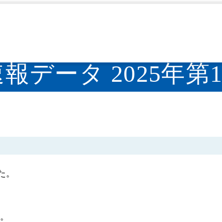
週報（IDWR）
速報
2025年
IDWR速報データ 2025
>
>
>
速報データ 2025年第
した。
す。