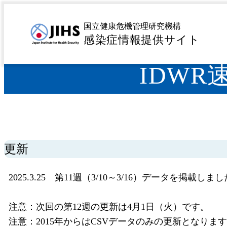
MENU
トップページ
サーベイランス
感染症発生動向調査 
>
>
国立健康危機管理研究機構
感染症情報提供サイト
IDWR
更新
2025.3.25 第11週（3/10～3/16）データを掲載しま
注意：次回の第12週の更新は4月1日（火）です。
注意：2015年からはCSVデータのみの更新となりま