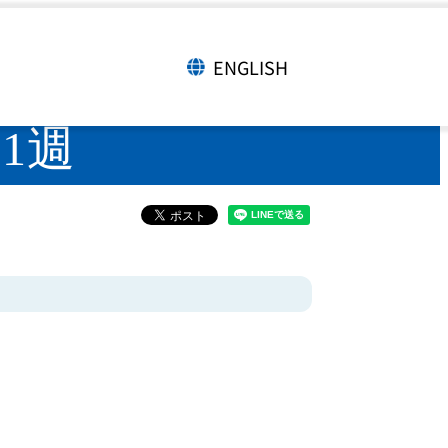
年第11週
ENGLISH
言語切り替え
11週