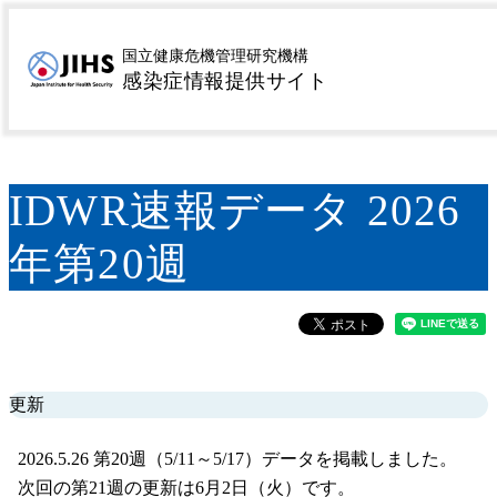
MENU
トップページ
サーベイランス
感染症発生動向調査
>
>
国立健康危機管理研究機構
感染症情報提供サイト
週報（IDWR）
速報
2026年
IDWR速報データ
>
>
>
2026年第20週
IDWR速報データ 2026
年第20週
更新
2026.5.26 第20週（5/11～5/17）データを掲載しました。
次回の第21週の更新は6月2日（火）です。