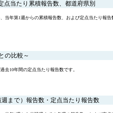
定点当たり累積報告数、都道府県別
、当年第1週からの累積報告数、および定点当たり報告
間との比較～
過去10年間の定点当たり報告数です。
該週まで）報告数・定点当たり報告数