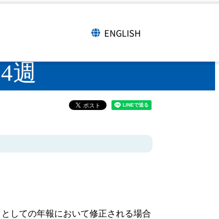
年第24週
ENGLISH
言語切り替え
24週
タとしての年報において修正される場合