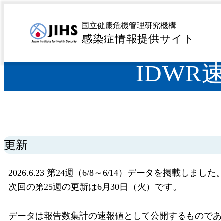
MENU
トップページ
サーベイランス
感染症発生動向調査 
>
>
国立健康危機管理研究機構
感染症情報提供サイト
IDWR
更新
2026.6.23 第24週（6/8～6/14）データを掲載しました
次回の第25週の更新は6月30日（火）です。
データは報告数集計の速報値として公開するもので