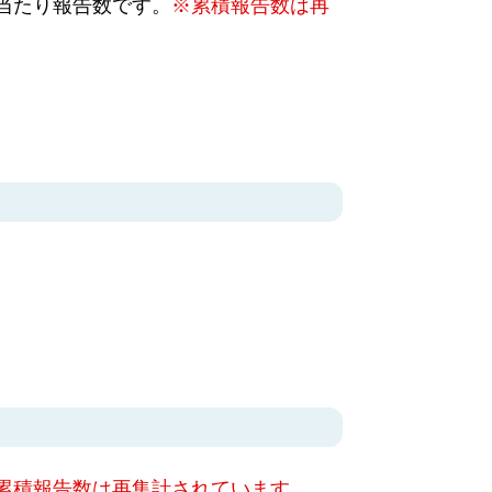
当たり報告数です。
※累積報告数は再
累積報告数は再集計されています。