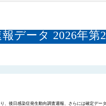
週報（IDWR）
速報
2026年
IDWR速報データ 2026
>
>
>
速報データ 2026年第
。
あり、後日感染症発生動向調査週報、さらには確定デー