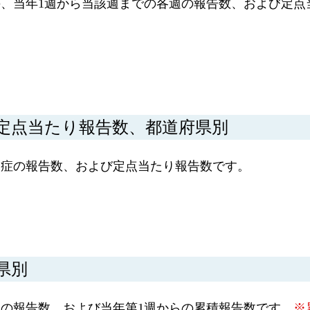
、当年1週から当該週までの各週の報告数、および定点
定点当たり報告数、都道府県別
染症の報告数、および定点当たり報告数です。
県別
の報告数、および当年第1週からの累積報告数です。
※