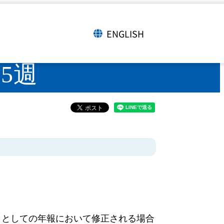
年第25週
ENGLISH
言語切り替え
25週
タとしての年報において修正される場合