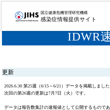
MENU
トップページ
サーベイランス
感染症発生動向調査 
>
>
国立健康危機管理研究機構
感染症情報提供サイト
IDWR
更新
2026.6.30 第25週（6/15～6/21）データを掲載しまし
次回の第26週の更新は7月7日（火）です。
データは報告数集計の速報値として公開するもので