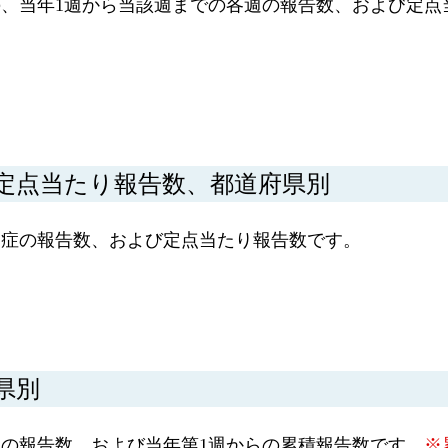
、当年1週から当該週までの各週の報告数、および定点
定点当たり報告数、都道府県別
染症の報告数、および定点当たり報告数です。
県別
の報告数、および当年第1週からの累積報告数です。
※