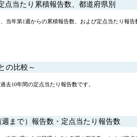
定点当たり累積報告数、都道府県別
、当年第1週からの累積報告数、および定点当たり報告
間との比較～
過去10年間の定点当たり報告数です。
該週まで）報告数・定点当たり報告数