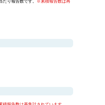
当たり報告数です。
※累積報告数は再
累積報告数は再集計されています。