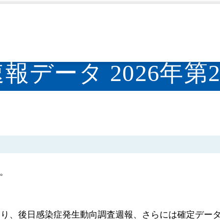
週報（IDWR）
速報
2026年
IDWR速報データ 2026
>
>
>
速報データ 2026年第
た。
あり、後日感染症発生動向調査週報、さらには確定デー