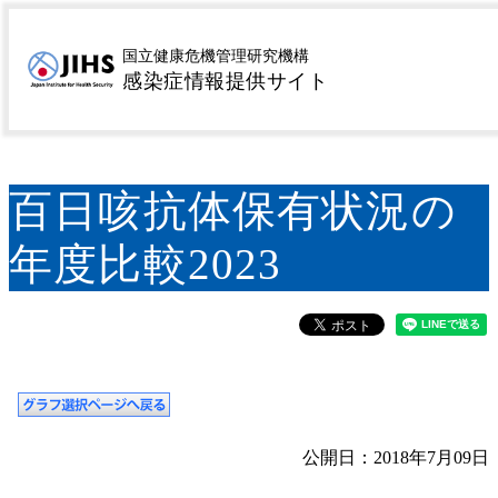
MENU
トップページ
サーベイランス
感染症流行予測調査
>
>
国立健康危機管理研究機構
感染症情報提供サイト
（NESVPD）
グラフ
百日咳抗体保有状況の年度比
>
>
較2023
百日咳抗体保有状況の
年度比較2023
公開日：2018年7月09日