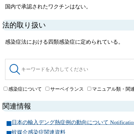
国内で承認されたワクチンはない。
法的取り扱い
感染症法における四類感染症に定められている。
サ
イ
ト
内
検
感染症について
サーベイランス
マニュアル類・関
索
関連情報
日本の輸入デング熱症例の動向について Notification Trends 
蚊媒介感染症関連資料