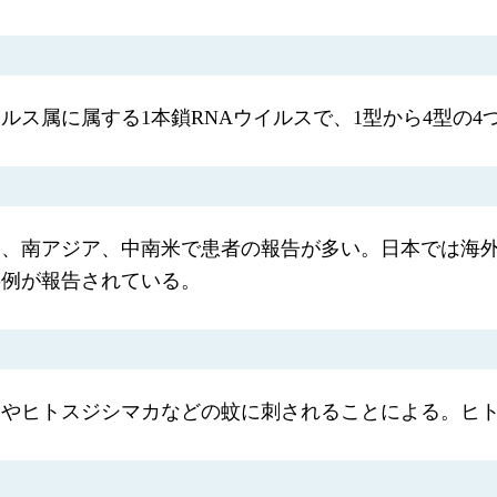
ス属に属する1本鎖RNAウイルスで、1型から4型の4
ア、南アジア、中南米で患者の報告が多い。日本では海
事例が報告されている。
カやヒトスジシマカなどの蚊に刺されることによる。ヒ