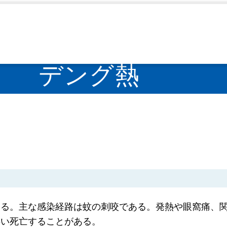
デング熱
>
デング熱
ある。主な感染経路は蚊の刺咬である。発熱や眼窩痛、
伴い死亡することがある。