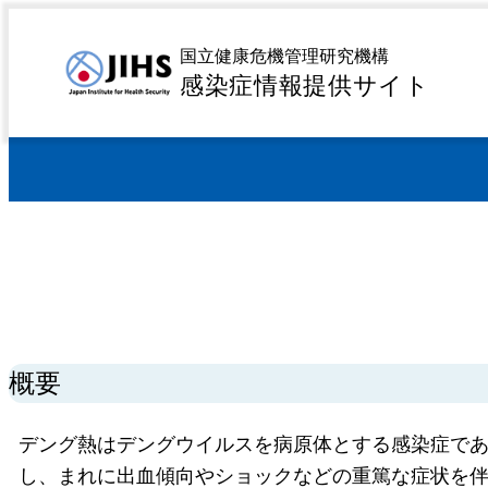
MENU
トップページ
感染症を探す
疾患名から探す
タ行
>
>
>
国立健康危機管理研究機構
感染症情報提供サイト
概要
デング熱はデングウイルスを病原体とする感染症で
し、まれに出血傾向やショックなどの重篤な症状を