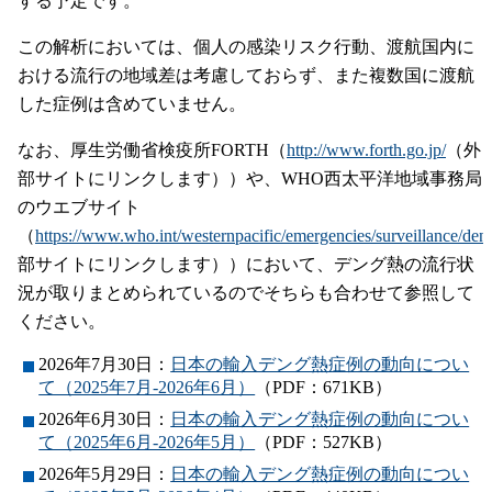
する予定です。
この解析においては、個人の感染リスク行動、渡航国内に
おける流行の地域差は考慮しておらず、また複数国に渡航
した症例は含めていません。
なお、厚生労働省検疫所FORTH（
http://www.forth.go.jp/
（外
部サイトにリンクします））や、WHO西太平洋地域事務局
のウエブサイト
（
https://www.who.int/westernpacific/emergencies/surveillance/den
部サイトにリンクします））において、デング熱の流行状
況が取りまとめられているのでそちらも合わせて参照して
ください。
2026年7月30日：
日本の輸入デング熱症例の動向につい
て（2025年7月‐2026年6月）
（PDF：671KB）
2026年6月30日：
日本の輸入デング熱症例の動向につい
て（2025年6月‐2026年5月）
（PDF：527KB）
2026年5月29日：
日本の輸入デング熱症例の動向につい