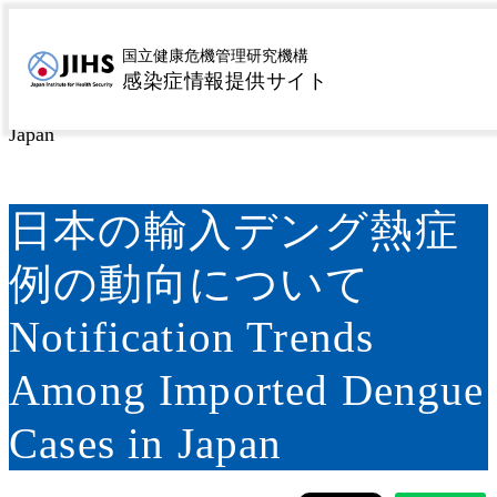
MENU
トップページ
感染症を探す
疾患名から探す
タ行
>
>
>
国立健康危機管理研究機構
感染症情報提供サイト
デング熱
日本の輸入デング熱症例の動向について
>
>
Notification Trends Among Imported Dengue Cases in
Japan
日本の輸入デング熱症
例の動向について
Notification Trends
Among Imported Dengue
Cases in Japan