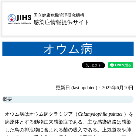
MENU
トップページ
感染症を探す
疾患名から探す
ア行
>
>
>
国立健康危機管理研究機構
オウム病
感染症情報提供サイト
>
オウム病
更新日 (last updated)：2025年6月10日
概要
オウム病はオウム病クラミジア（
Chlamydophila psittaci
）を
病原体とする動物由来感染症である。主な感染経路は感染
した鳥の排泄物に含まれる菌の吸入である。上気道炎や肺