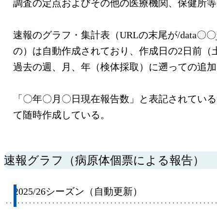
調査の定点およびその他の医療機関、保健所等
速報のグラフ・集計表（URLの末尾が/data〇〇
の）は自動作成されており、作成日の2日前（
過去の週、月、年（検体採取）に遡っての追加
「〇年〇月〇日現在報告数」と表記されている
て随時作成している。
速報グラフ（病原体個票による報告）
2025/26シーズン（自動更新）