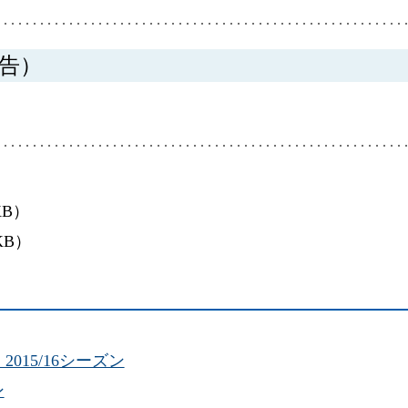
告）
B）
KB）
2015/16シーズン
ン