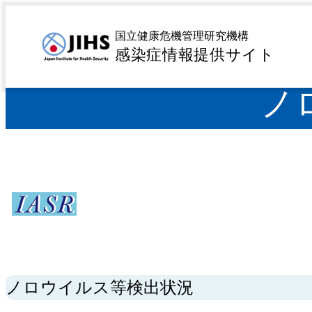
MENU
トップページ
サーベイランス
病原微生物検出情報（
>
>
国立健康危機管理研究機構
感染症情報提供サイト
ノ
ノロウイルス等検出状況