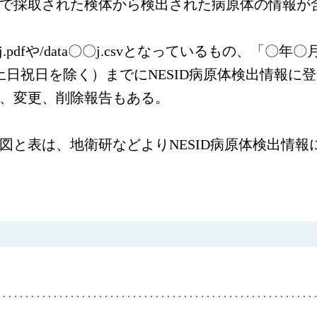
で採取された検体から検出された病原体の情報が
j.pdfや/data〇〇j.csvとなっているもの、「
土日祝日を除く）までにNESID病原体検出情報に
、変更、削除報告もある。
図と表は、地衛研などよりNESID病原体検出情