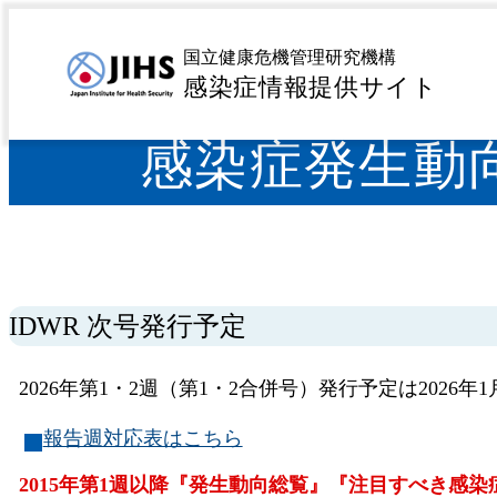
MENU
トップページ
サーベイランス
感染症発生動向調査 
>
>
国立健康危機管理研究機構
感染症情報提供サイト
感染症発生動向
IDWR 次号発行予定
2026年第1・2週（第1・2合併号）発行予定は2026年
報告週対応表はこちら
2015年第1週以降『発生動向総覧』『注目すべき感