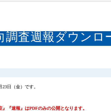
週報（IDWR）
感染症発生動向調査週報
感染症発生動
>
>
調査週報ダウンロード
1月23日（金）です。
染症』『速報』はPDFのみの公開となります。