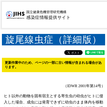
MENU
トップページ
感染症を探す
疾患名から探す
サ行
>
>
>
国立健康危機管理研究機構
感染症情報提供サイト
旋尾線虫症
旋尾線虫症（詳細版）
>
>
旋尾線虫症（詳細版）
更新作業中のため、ページの一部に古い情報が含まれる場合があ
ります。
（IDWR 2001年第14号）
ヒト以外の動物を固有宿主とする寄生虫の幼虫がヒトに侵
入した場合、成虫には発育できずに幼虫のまま体内を移動