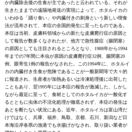
か内臓除去後の生食が主であったと云われている。それが
生きたままでの遠隔地発送の実現によって、ホタルイカの
いわゆる「踊り食い」や内臓付きの刺身という新しい喫食
法が流布されて、本症の全国的発生に至ったものである。
本症は当初、皮膚科領域からの新たな皮膚爬行症の原因と
して報告が数多くなされたが、他方で急性腹症（腸閉塞）
の原因としても注目されるところとなり、1988年から1994
年までの7年間に本虫が原因の皮膚爬行症32例、腸閉塞20
例、眼寄生1例の報告がなされた。この1994年に、ホタルイ
カの内臓付き生食が危険であることが一般新聞等で大々的
に報道され、生産者が加熱あるいは冷凍処理後に出荷した
こともあり、翌1995年には本症の報告が激減した。しかし
ながら最近に至って、食材としてのホタルイカが一般化す
るとともに虫体の不活化処理が徹底されず、本症の発生は
あとを断たない状況にある。近年、ホタルイカは富山湾だ
けではなく、兵庫、福井、鳥取、京都、石川、新潟など日
本海沿岸各県の漁港でも水揚げがなされ、取り扱い業者が