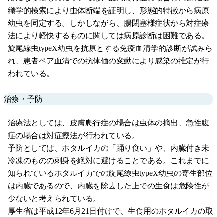
織学的検索により虫体断端を証明し、形態的特徴から病原
幼虫を同定する。しかしながら、腸閉塞様症状から対症療
法により軽快するものに関しては病原診断は困難である。
旋尾線虫typeX幼虫を抗原とする免疫血清学的診断が試みら
れ、患者ペア血清での抗体価の変動により感染の推定が行
われている。
治療・予防
治療法としては、皮膚爬行症の場合は虫体の摘出、急性腹
症の場合は対症療法が行われている。
予防としては、ホタルイカの「踊り食い」や、内臓付き未
冷凍のものの刺身を絶対に避けることである。これまでに
知られているホタルイカでの旋尾線虫typeX幼虫の寄生部位
は内臓であるので、内臓を除去した上での生食は危険性が
少ないと考えられている。
厚生省は平成12年6月21日付けで、生食用のホタルイカの取