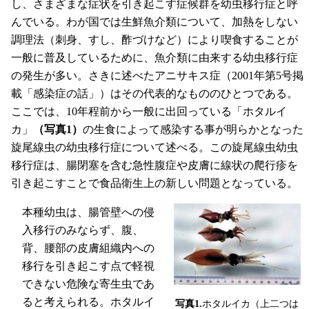
し、さまざまな症状を引き起こす症候群を幼虫移行症と呼
んでいる。わが国では生鮮魚介類について、加熱をしない
調理法（刺身、すし、酢づけなど）により喫食することが
一般に普及しているために、魚介類に由来する幼虫移行症
の発生が多い。さきに述べたアニサキス症（2001年第5号掲
載「感染症の話」）はその代表的なもののひとつである。
ここでは、10年程前から一般に出回っている「ホタルイ
カ」
（写真1）
の生食によって感染する事が明らかとなった
旋尾線虫の幼虫移行症について述べる。この旋尾線虫幼虫
移行症は、腸閉塞を含む急性腹症や皮膚に線状の爬行疹を
引き起こすことで食品衛生上の新しい問題となっている。
本種幼虫は、腸管壁への侵
入移行のみならず、腹、
背、腰部の皮膚組織内への
移行を引き起こす点で軽視
できない危険な寄生虫であ
ると考えられる。ホタルイ
写真1.
ホタルイカ（上二つは