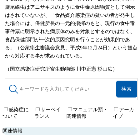
旋尾線虫はアニサキスのように食中毒原因物質として例示
はされていないが、「食品媒介感染症の疑いの者が発生し
た場合には、保健所長の一元的指揮のもと、現行の食中毒
事件票に明示された病原体のみを対象とするのではなく、
食品保健部門が一次的原因究明を行うことが効果的であ
る」（公衆衛生審議会意見、平成9年12月24日）という観点
から対応する事が求められている。
（国立感染症研究所寄生動物部 川中正憲 杉山広）
サ
イ
ト
内
感染症に
サーベイ
マニュアル類・
アーカ
検
ついて
ランス
関連情報
イブ
索
関連情報