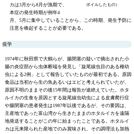
ボイルしたもの）
カは3月から8月が漁期で、
本症の発生時期が例年4
月、5月に集中していることから、この時期、発生予防に
注意を喚起することが必要である。
疫学
1974年に秋田県で大鶴らが、腸閉塞の疑いで摘出された小
腸の炎症部から虫体断端を発見し「旋尾線虫目のある種幼
虫による2例」として報告していたものが最初である。原因
食品は当初から生の魚あるいはエビと考えられていたが、
原因不明のままその後15年間は報告が途絶えていた。ホタ
ルイカの生食を原因とする旋尾線虫幼虫による皮膚爬行症
や腸閉塞の患者発生は1987年以後であるが、その要因は、
主産地であった富山湾から生きたままのホタルイカを遠隔
地発送することがこの年に始まったことである。ホタルイ
カは元来限られた産地でのみ賞味され、その調理法も加熱