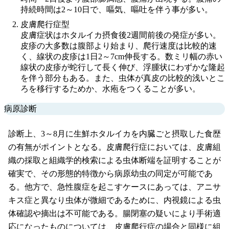
持続時間は2～10日で、嘔気、嘔吐を伴う事が多い。
皮膚爬行症型
皮膚症状はホタルイカ摂食後2週間前後の発症が多い。
皮疹の大多数は腹部より始まり、爬行速度は比較的速
く、線状の皮疹は1日2～7cm伸長する。数ミリ幅の赤い
線状の皮疹が蛇行して長く伸び、浮腫状にわずかな隆起
を伴う部分もある。また、虫体が真皮の比較的浅いとこ
ろを移行するためか、水疱をつくることが多い。
病原診断
診断上、3～8月に生鮮ホタルイカを内臓ごと摂取した食歴
の有無がポイントとなる。皮膚爬行症においては、皮膚組
織の採取と組織学的検索による虫体断端を証明することが
確実で、その形態的特徴から病原幼虫の同定が可能であ
る。他方で、急性腹症を起こすケースにあっては、アニサ
キス症と異なり虫体が微細であるために、内視鏡による虫
体確認や摘出は不可能である。腸閉塞の疑いにより手術適
応になったものについては、皮膚爬行症の場合と同様に組