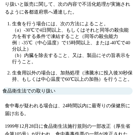
り扱いと販売に関して、次の内容で不活化処理が実施され
るように各都道府県へ通達した。
生食を行う場合には、次の方法によること。
（a）-30℃で4日間以上、もしくはそれと同等の殺虫能
力を有する条件で凍結すること（同等の殺虫能力
例：-35℃（中心温度）で15時間以上、または-40℃で40
分以上）
（b）内臓を除去すること、又は、製品にその旨表示を
行うこと。
生食用以外の場合は、加熱処理（沸騰水に投入後30秒保
持、もしくは中心温度で60℃以上の加熱）を行うこと。
食品衛生法での取り扱い
食中毒が疑われる場合は、24時間以内に最寄りの保健所に
届け出る。
1999年12月28日に食品衛生法施行規則の一部改正（厚生省
令第105号）が行われ、食中毒事件票の一部が改正された。