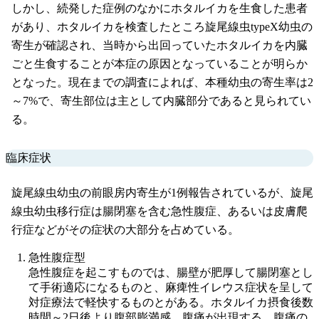
しかし、続発した症例のなかにホタルイカを生食した患者
があり、ホタルイカを検査したところ旋尾線虫typeX幼虫の
寄生が確認され、当時から出回っていたホタルイカを内臓
ごと生食することが本症の原因となっていることが明らか
となった。現在までの調査によれば、本種幼虫の寄生率は2
～7%で、寄生部位は主として内臓部分であると見られてい
る。
臨床症状
旋尾線虫幼虫の前眼房内寄生が1例報告されているが、旋尾
線虫幼虫移行症は腸閉塞を含む急性腹症、あるいは皮膚爬
行症などがその症状の大部分を占めている。
急性腹症型
急性腹症を起こすものでは、腸壁が肥厚して腸閉塞とし
て手術適応になるものと、麻痺性イレウス症状を呈して
対症療法で軽快するものとがある。ホタルイカ摂食後数
時間～2日後より腹部膨満感、腹痛が出現する。腹痛の