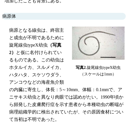
増加したことも背景にある。
病原体
病原となる線虫は、終宿主
と成虫が不明であるために
旋尾線虫typeX幼虫
（写真
2）
と仮に名付けられてい
るものである。この幼虫は
ホタルイカ、スルメイカ、
写真2.
旋尾線虫typeX幼虫
（スケールは1mm）
ハタハタ、スケソウダラ、
アンコウなどの海産魚介類
の内臓に寄生し、体長：5～10mm、体幅：0.1mmで、ア
ニサキス幼虫と異なり肉眼では認めがたい。1990年頃か
ら頻発した皮膚爬行症を示す患者から本種幼虫の断端が
病理組織学的に検出されていたが、その原因食材につい
て当初は不明であった。