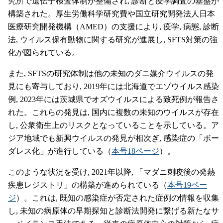
究所で遺伝子検査体制が整備され, 診断と疫学調査の基盤が
構築された。厚生労働科学研究費や国立研究開発法人日本
医療研究開発機構（AMED）の支援により, 疫学, 病態, 診断
法, ウイルス保有動物に関する研究が進展し, SFTS対策の強
化が図られている。
また, SFTSの研究体制は他の未知のダニ媒介ウイルスの発
見にも寄与しており, 2019年には北海道でエゾウイルス感染
例, 2023年には茨城県でオズウイルスによる致死例が報告さ
れた。これらの発見は, 国内に複数の未知のウイルスが存在
し, 公衆衛生上のリスクとなっていることを示している。ア
ジア地域でも新興ウイルスの発見が相次ぎ, 感染症の「ボー
ダレス化」が進行している（
本号18ページ
）。
このような状況を受け, 2021年以降, 「マダニ刺咬後の発熱
疾患レジストリ」の構築が進められている（
本号19ペー
ジ
）。これは, 既知の感染症が否定された症例の情報を収集
し, 未知の病原体の早期探知と診断法開発に繋げる新たなサ