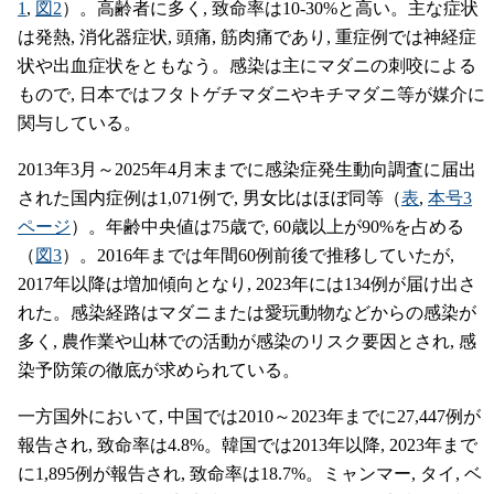
1
,
図2
）。高齢者に多く, 致命率は10-30%と高い。主な症状
は発熱, 消化器症状, 頭痛, 筋肉痛であり, 重症例では神経症
状や出血症状をともなう。感染は主にマダニの刺咬による
もので, 日本ではフタトゲチマダニやキチマダニ等が媒介に
関与している。
2013年3月～2025年4月末までに感染症発生動向調査に届出
された国内症例は1,071例で, 男女比はほぼ同等（
表
,
本号3
ページ
）。年齢中央値は75歳で, 60歳以上が90%を占める
（
図3
）。2016年までは年間60例前後で推移していたが,
2017年以降は増加傾向となり, 2023年には134例が届け出さ
れた。感染経路はマダニまたは愛玩動物などからの感染が
多く, 農作業や山林での活動が感染のリスク要因とされ, 感
染予防策の徹底が求められている。
一方国外において, 中国では2010～2023年までに27,447例が
報告され, 致命率は4.8%。韓国では2013年以降, 2023年まで
に1,895例が報告され, 致命率は18.7%。ミャンマー, タイ, ベ