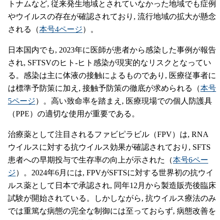
トナムなど, 従来発生地域とされていなかった地域でも症例
やウイルスの存在が確認されており, 流行地域の拡大が懸念
される（
本号4ページ
）。
日本国内でも, 2023年に医師が患者から感染した事例が報告
され, SFTSVのヒト-ヒト感染が現実的なリスクとなってい
る。感染は主に体液の接触によるものであり, 医療従事者に
は標準予防策に加え, 接触予防策の徹底が求められる（
本号
5ページ
）。高い致命率を踏まえ, 医療現場での個人防護具
（PPE）の適切な使用が重要である。
治療薬として注目されるファビピラビル（FPV）は, RNA
ウイルスに対する抗ウイルス効果が確認されており, SFTS
患者への早期投与で生存率の向上が示された（
本号6ペー
ジ
）。2024年6月には, FPVがSFTSに対する世界初の抗ウイ
ルス薬として日本で承認され, 同年12月から製造販売後臨床
試験が開始されている。しかしながら, 抗ウイルス療法のみ
では重篤な病態の完全な制御には至っておらず, 病態改善を