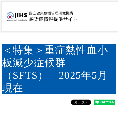
MENU
トップページ
サーベイランス
病原微生物検出情報
>
>
国立健康危機管理研究機構
感染症情報提供サイト
(IASR)
＜特集＞重症熱性血小板減少症候群
>
（SFTS） 2025年5月現在
＜特集＞重症熱性血小
板減少症候群
（SFTS） 2025年5月
現在