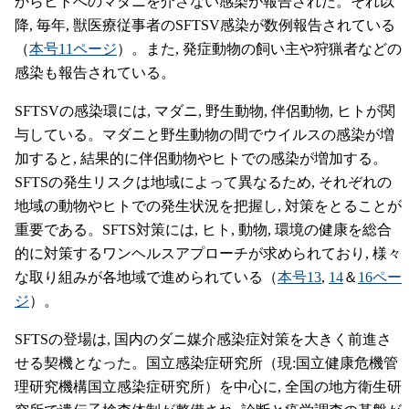
からヒトへのマダニを介さない感染が報告された。それ以
降, 毎年, 獣医療従事者のSFTSV感染が数例報告されている
（
本号11ページ
）。また, 発症動物の飼い主や狩猟者などの
感染も報告されている。
SFTSVの感染環には, マダニ, 野生動物, 伴侶動物, ヒトが関
与している。マダニと野生動物の間でウイルスの感染が増
加すると, 結果的に伴侶動物やヒトでの感染が増加する。
SFTSの発生リスクは地域によって異なるため, それぞれの
地域の動物やヒトでの発生状況を把握し, 対策をとることが
重要である。SFTS対策には, ヒト, 動物, 環境の健康を総合
的に対策するワンヘルスアプローチが求められており, 様々
な取り組みが各地域で進められている（
本号13
,
14
＆
16ペー
ジ
）。
SFTSの登場は, 国内のダニ媒介感染症対策を大きく前進さ
せる契機となった。国立感染症研究所（現:国立健康危機管
理研究機構国立感染症研究所）を中心に, 全国の地方衛生研