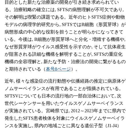
目的とした新たな治療薬の開発が引き続き求められてい
る。治療戦略の確立には, SFTSの病態理解が不可欠であり,
その解明は喫緊の課題である。近年のヒトSFTS症例や動物
モデルの病理学的研究から, SFTSではB細胞（形質芽球）が
病態形成の中心的な役割を担うことが明らかになってきて
いる。今後は, B細胞が形質芽球へと分化・増殖する機構や,
なぜ形質芽球がウイルス感受性を示すのか, そして抗体産生
が阻害される詳細な機構を解明することが, SFTSの重症化
機構の全容理解と, 新たな予防・治療法の開発に繋がるもの
と期待されている（
本号8ページ
）。
近年, 様々な感染症の流行動態や伝播経路の推定に病原体ゲ
ノムサーベイランスが有用であることが指摘されている。
SFTSVについても日本の流行地の一部自治体において, 次
世代シーケンサーを用いたウイルスゲノムサーベイランス
が実施されている。宮崎県では, 2012～2023年までに県内で
発生したSFTS患者検体を対象にウイルスゲノムサーベイラ
ンスを実施し, 県内の地域ごとに異なる遺伝子型（J1-J4）