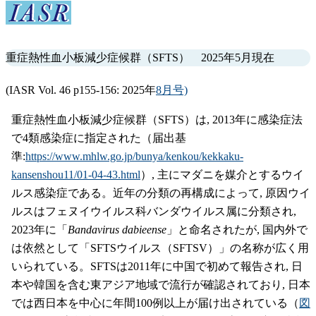
重症熱性血小板減少症候群（SFTS） 2025年5月現在
(IASR Vol. 46 p155-156: 2025年
8月号)
重症熱性血小板減少症候群（SFTS）は, 2013年に感染症法
で4類感染症に指定された（届出基
準:
https://www.mhlw.go.jp/bunya/kenkou/kekkaku-
kansenshou11/01-04-43.html
）, 主にマダニを媒介とするウイ
ルス感染症である。近年の分類の再構成によって, 原因ウイ
ルスはフェヌイウイルス科バンダウイルス属に分類され,
2023年に「
Bandavirus dabieense
」と命名されたが, 国内外で
は依然として「SFTSウイルス（SFTSV）」の名称が広く用
いられている。SFTSは2011年に中国で初めて報告され, 日
本や韓国を含む東アジア地域で流行が確認されており, 日本
では西日本を中心に年間100例以上が届け出されている（
図