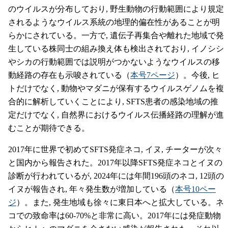
のウイルスが分布しており, 野生動物の行動範囲により規定
されるようなウイルス系統の地理的偏在性があることが明
らかにされている。一方で, 遺伝子再集合や離れた地域で発
生している株同士の組み換え体も検出されており, イノシシ
やシカの行動範囲では説明がつかないようなウイルスの移
動経路の存在も示唆されている（
本号7ページ
）。今後, ヒ
トだけでなく, 動物やマダニが保有するウイルスゲノムを複
合的に解析していくことにより, SFTS患者の感染地域の推
定だけでなく, 自然界におけるウイルス伝播経路の理解が進
むことが期待できる。
2017年に世界で初めてSFTS発症ネコ, イヌ, チーターが次々
と国内から報告された。2017年以降SFTS発症ネコとイヌの
診断が行われているが, 2024年には年間196頭のネコ, 12頭の
イヌが報告され, 年々発生数が増加している（
本号10ペー
ジ
）。また, 発生地域も徐々に東日本へと拡大している。ネ
コでの致命率は60-70%と非常に高い。2017年には発症動物